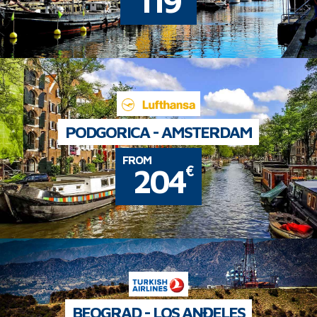
119
PODGORICA - AMSTERDAM
FROM
€
204
BEOGRAD - LOS ANĐELES