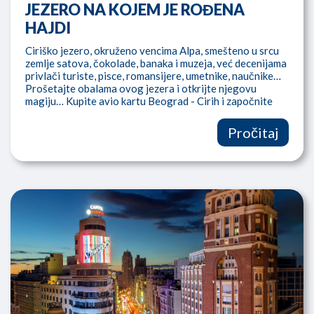
JEZERO NA KOJEM JE ROĐENA
HAJDI
Ciriško jezero, okruženo vencima Alpa, smešteno u srcu
zemlje satova, čokolade, banaka i muzeja, već decenijama
privlači turiste, pisce, romansijere, umetnike, naučnike…
Prošetajte obalama ovog jezera i otkrijte njegovu
magiju… Kupite avio kartu Beograd - Cirih i započnite
avanturu
Pročitaj