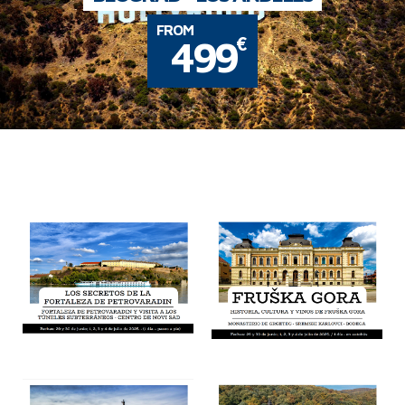
FROM
€
499