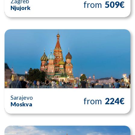
Zagreb
from
509€
Njujork
Sarajevo
from
224€
Moskva