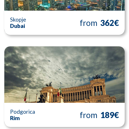
Skopje
from
362€
Dubai
Podgorica
from
189€
Rim