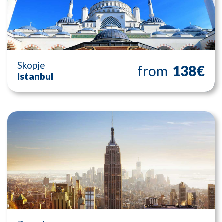
Skopje
from
138€
Istanbul